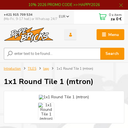
10% 2026 PROMO CODE >> HAPPY2026
0
x item
+421 915 709 534
EUR
za
0 €
(Mo-Fri, 9-17 hod.) or Whatsap 24/7
Menu
Search
Introduction
TILES
logo
1x1 Round Tile 1 (mtron)
1x1 Round Tile 1 (mtron)