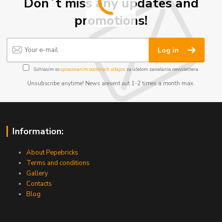
Don´t miss any updates and
promotions!
Log in
Súhlasím so
spracovaním osobných údajov
za účelom zasielania newslettera.
Unsubscribe anytime! News aresent out 1-2 times a month max.
Information:
About Pepebricks
Terms and conditions
Gallery
Contacts
Blog