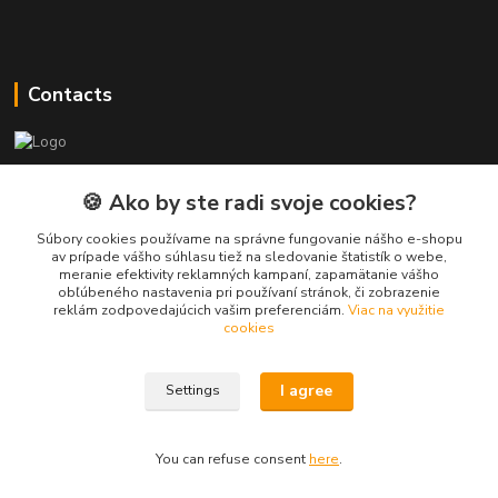
Contacts
PEPE Bricks - custom LEGO prints
🍪 Ako by ste radi svoje cookies?
PEPE
Súbory cookies používame na správne fungovanie nášho e-shopu
+421 915 709 534
av prípade vášho súhlasu tiež na sledovanie štatistík o webe,
meranie efektivity reklamných kampaní, zapamätanie vášho
(Mo-Fri, 9-17 hod.) or Whatsap 24/7
obľúbeného nastavenia pri používaní stránok, či zobrazenie
reklám zodpovedajúcich vašim preferenciám.
Viac na využitie
skifi.space@gmail.com
cookies
I agree
Settings
You can refuse consent
here
.
Vytvorené na
Eshop-rychlo.sk