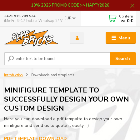
10% 2026 PROMO CODE >> HAPPY2026
0
x item
+421 915 709 534
EUR
za
0 €
(Mo-Fri, 9-17 hod.) or Whatsap 24/7
Menu
Search
Introduction
Downloads and templates
MINIFIGURE TEMPLATE TO
SUCCESSFULLY DESIGN YOUR OWN
CUSTOM DESIGN
Here you can download a pdf tempalte to design your own
minifigure and send us to quote it easily =)
PDF TEMPLATE DOWNLOAD