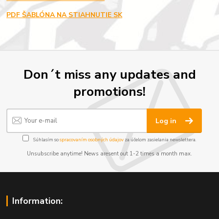
PDF ŠABLÓNA NA STIAHNUTIE SK
Don´t miss any updates and
promotions!
Log in
Súhlasím so
spracovaním osobných údajov
za účelom zasielania newslettera.
Unsubscribe anytime! News aresent out 1-2 times a month max.
Information: