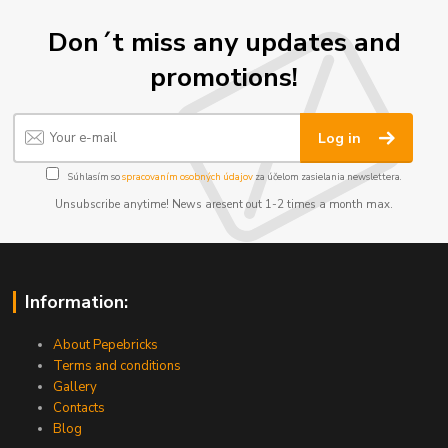
Don´t miss any updates and
promotions!
Log in
Súhlasím so
spracovaním osobných údajov
za účelom zasielania newslettera.
Unsubscribe anytime! News aresent out 1-2 times a month max.
Information:
About Pepebricks
Terms and conditions
Gallery
Contacts
Blog