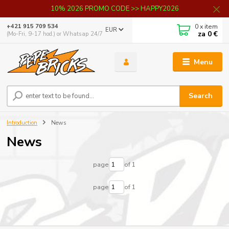
10% 2026 PROMO CODE >> HAPPY2026
0
x item
+421 915 709 534
EUR
za
0 €
(Mo-Fri, 9-17 hod.) or Whatsap 24/7
Menu
Search
Introduction
News
News
page
of 1
page
of 1