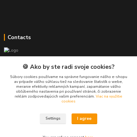
Contacts
PEPE Bricks - custom LEGO prints
🍪 Ako by ste radi svoje cookies?
PEPE
Súbory cookies používame na správne fungovanie nášho e-shopu
+421 915 709 534
av prípade vášho súhlasu tiež na sledovanie štatistík o webe,
meranie efektivity reklamných kampaní, zapamätanie vášho
(Mo-Fri, 9-17 hod.) or Whatsap 24/7
obľúbeného nastavenia pri používaní stránok, či zobrazenie
reklám zodpovedajúcich vašim preferenciám.
Viac na využitie
skifi.space@gmail.com
cookies
I agree
Settings