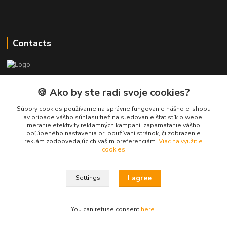
Contacts
PEPE Bricks - custom LEGO prints
🍪 Ako by ste radi svoje cookies?
PEPE
Súbory cookies používame na správne fungovanie nášho e-shopu
+421 915 709 534
av prípade vášho súhlasu tiež na sledovanie štatistík o webe,
meranie efektivity reklamných kampaní, zapamätanie vášho
(Mo-Fri, 9-17 hod.) or Whatsap 24/7
obľúbeného nastavenia pri používaní stránok, či zobrazenie
reklám zodpovedajúcich vašim preferenciám.
Viac na využitie
skifi.space@gmail.com
cookies
I agree
Settings
You can refuse consent
here
.
Vytvorené na
Eshop-rychlo.sk