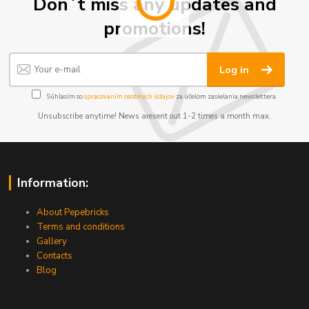
Don´t miss any updates and
promotions!
Log in
Súhlasím so
spracovaním osobných údajov
za účelom zasielania newslettera.
Unsubscribe anytime! News aresent out 1-2 times a month max.
Information:
About Pepebricks
Terms and conditions
Gallery
Contacts
Blog