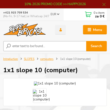
10% 2026 PROMO CODE >> HAPPY2026
0
x item
+421 915 709 534
EUR
za
0 €
(Mo-Fri, 9-17 hod.) or Whatsap 24/7
Menu
Search
Introduction
SLOPES
computers
1x1 slope 10 (computer)
1x1 slope 10 (computer)