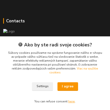
Contacts
PEPE Bricks - custom LEGO prints
🍪 Ako by ste radi svoje cookies?
PEPE
Súbory cookies používame na správne fungovanie nášho e-shopu
+421 915 709 534
av prípade vášho súhlasu tiež na sledovanie štatistík o webe,
meranie efektivity reklamných kampaní, zapamätanie vášho
(Mo-Fri, 9-17 hod.) or Whatsap 24/7
obľúbeného nastavenia pri používaní stránok, či zobrazenie
reklám zodpovedajúcich vašim preferenciám.
Viac na využitie
skifi.space@gmail.com
cookies
I agree
Settings
You can refuse consent
here
.
Vytvorené na
Eshop-rychlo.sk