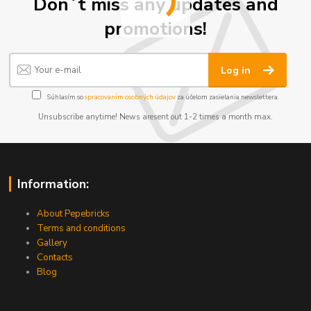
Don´t miss any updates and
promotions!
Log in
Súhlasím so
spracovaním osobných údajov
za účelom zasielania newslettera.
Unsubscribe anytime! News aresent out 1-2 times a month max.
Information:
About Pepebricks
Terms and conditions
Gallery
Contacts
Blog