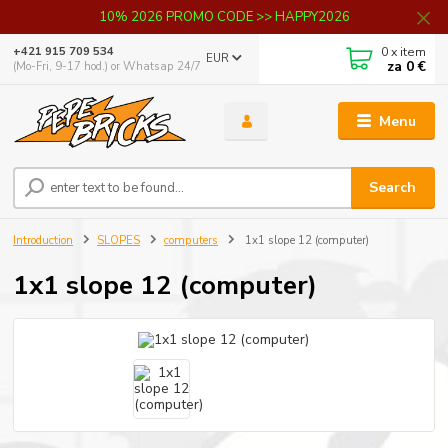
10% 2026 PROMO CODE >> HAPPY2026
0
x item
+421 915 709 534
EUR
za
0 €
(Mo-Fri, 9-17 hod.) or Whatsap 24/7
Menu
Search
Introduction
SLOPES
computers
1x1 slope 12 (computer)
1x1 slope 12 (computer)