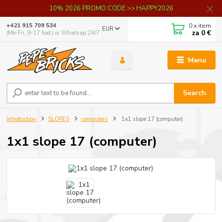
10% 2026 PROMO CODE >> HAPPY2026
0
x item
+421 915 709 534
EUR
za
0 €
(Mo-Fri, 9-17 hod.) or Whatsap 24/7
Menu
Search
Introduction
SLOPES
computers
1x1 slope 17 (computer)
1x1 slope 17 (computer)