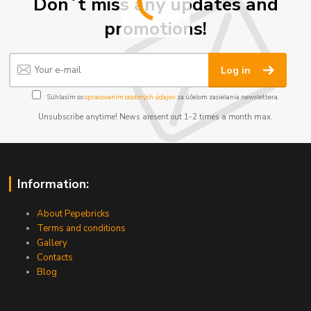
Don´t miss any updates and
promotions!
Log in
Súhlasím so
spracovaním osobných údajov
za účelom zasielania newslettera.
Unsubscribe anytime! News aresent out 1-2 times a month max.
Information:
About Pepebricks
Terms and conditions
Gallery
Contacts
Blog