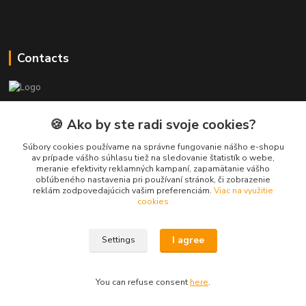
Contacts
PEPE Bricks - custom LEGO prints
🍪 Ako by ste radi svoje cookies?
PEPE
Súbory cookies používame na správne fungovanie nášho e-shopu
+421 915 709 534
av prípade vášho súhlasu tiež na sledovanie štatistík o webe,
meranie efektivity reklamných kampaní, zapamätanie vášho
(Mo-Fri, 9-17 hod.) or Whatsap 24/7
obľúbeného nastavenia pri používaní stránok, či zobrazenie
reklám zodpovedajúcich vašim preferenciám.
Viac na využitie
skifi.space@gmail.com
cookies
I agree
Settings
You can refuse consent
here
.
Vytvorené na
Eshop-rychlo.sk