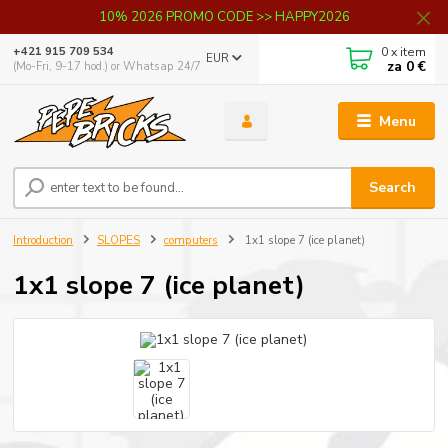
10% 2026 PROMO CODE >> HAPPY2026
0
x item
+421 915 709 534
EUR
za
0 €
(Mo-Fri, 9-17 hod.) or Whatsap 24/7
Menu
Search
Introduction
SLOPES
computers
1x1 slope 7 (ice planet)
1x1 slope 7 (ice planet)