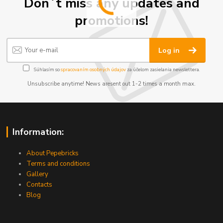
Don´t miss any updates and
promotions!
Log in
Súhlasím so
spracovaním osobných údajov
za účelom zasielania newslettera.
Unsubscribe anytime! News aresent out 1-2 times a month max.
Information:
About Pepebricks
Terms and conditions
Gallery
Contacts
Blog