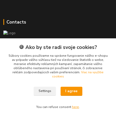
Contacts
PEPE Bricks - custom LEGO prints
🍪 Ako by ste radi svoje cookies?
PEPE
Súbory cookies používame na správne fungovanie nášho e-shopu
+421 915 709 534
av prípade vášho súhlasu tiež na sledovanie štatistík o webe,
meranie efektivity reklamných kampaní, zapamätanie vášho
(Mo-Fri, 9-17 hod.) or Whatsap 24/7
obľúbeného nastavenia pri používaní stránok, či zobrazenie
reklám zodpovedajúcich vašim preferenciám.
Viac na využitie
skifi.space@gmail.com
cookies
I agree
Settings
You can refuse consent
here
.
Vytvorené na
Eshop-rychlo.sk