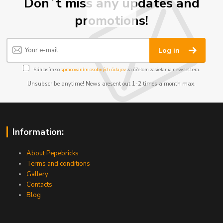
Don´t miss any updates and
promotions!
Log in
Súhlasím so
spracovaním osobných údajov
za účelom zasielania newslettera.
Unsubscribe anytime! News aresent out 1-2 times a month max.
Information:
About Pepebricks
Terms and conditions
Gallery
Contacts
Blog