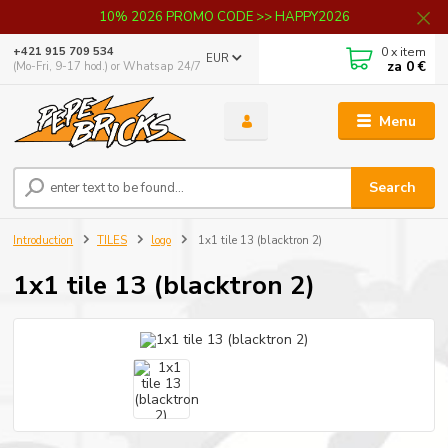
10% 2026 PROMO CODE >> HAPPY2026
0
x item
+421 915 709 534
EUR
za
0 €
(Mo-Fri, 9-17 hod.) or Whatsap 24/7
Menu
Search
Introduction
TILES
logo
1x1 tile 13 (blacktron 2)
1x1 tile 13 (blacktron 2)