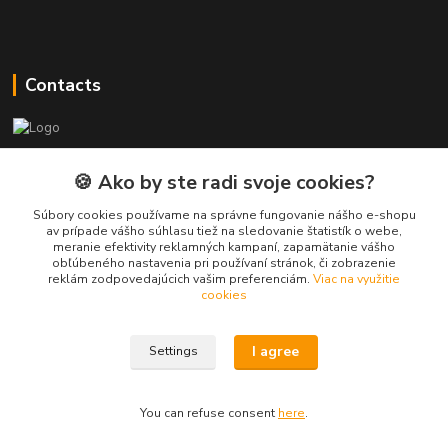
Contacts
PEPE Bricks - custom LEGO prints
🍪 Ako by ste radi svoje cookies?
PEPE
Súbory cookies používame na správne fungovanie nášho e-shopu
+421 915 709 534
av prípade vášho súhlasu tiež na sledovanie štatistík o webe,
meranie efektivity reklamných kampaní, zapamätanie vášho
(Mo-Fri, 9-17 hod.) or Whatsap 24/7
obľúbeného nastavenia pri používaní stránok, či zobrazenie
reklám zodpovedajúcich vašim preferenciám.
Viac na využitie
skifi.space@gmail.com
cookies
I agree
Settings
You can refuse consent
here
.
Vytvorené na
Eshop-rychlo.sk