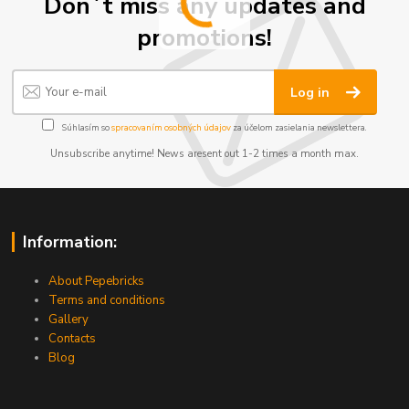
Don´t miss any updates and
promotions!
Log in
Súhlasím so
spracovaním osobných údajov
za účelom zasielania newslettera.
Unsubscribe anytime! News aresent out 1-2 times a month max.
Information:
About Pepebricks
Terms and conditions
Gallery
Contacts
Blog