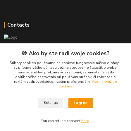
Contacts
PEPE Bricks - custom LEGO prints
🍪 Ako by ste radi svoje cookies?
PEPE
Súbory cookies používame na správne fungovanie nášho e-shopu
+421 915 709 534
av prípade vášho súhlasu tiež na sledovanie štatistík o webe,
meranie efektivity reklamných kampaní, zapamätanie vášho
(Mo-Fri, 9-17 hod.) or Whatsap 24/7
obľúbeného nastavenia pri používaní stránok, či zobrazenie
reklám zodpovedajúcich vašim preferenciám.
Viac na využitie
skifi.space@gmail.com
cookies
I agree
Settings
You can refuse consent
here
.
Vytvorené na
Eshop-rychlo.sk