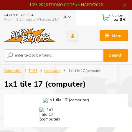
10% 2026 PROMO CODE >> HAPPY2026
0
x item
+421 915 709 534
EUR
za
0 €
(Mo-Fri, 9-17 hod.) or Whatsap 24/7
Menu
Search
Introduction
TILES
computers
1x1 tile 17 (computer)
1x1 tile 17 (computer)