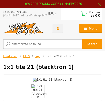
10% 2026 PROMO CODE >> HAPPY2026
0
x item
+421 915 709 534
EUR
za
0 €
(Mo-Fri, 9-17 hod.) or Whatsap 24/7
Menu
Search
Introduction
TILES
logo
1x1 tile 21 (blacktron 1)
1x1 tile 21 (blacktron 1)