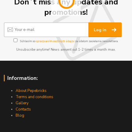
Don´t miss any updates and
promotions!
Log in
Súhlasím so
spracovaním osobných údajov
za účelom zasielania newslettera.
Unsubscribe anytime! News aresent out 1-2 times a month max.
Information:
About Pepebricks
Terms and conditions
Gallery
Contacts
Blog