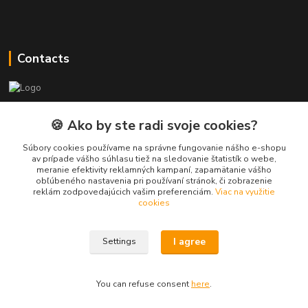
Contacts
PEPE Bricks - custom LEGO prints
🍪 Ako by ste radi svoje cookies?
PEPE
Súbory cookies používame na správne fungovanie nášho e-shopu
+421 915 709 534
av prípade vášho súhlasu tiež na sledovanie štatistík o webe,
meranie efektivity reklamných kampaní, zapamätanie vášho
(Mo-Fri, 9-17 hod.) or Whatsap 24/7
obľúbeného nastavenia pri používaní stránok, či zobrazenie
reklám zodpovedajúcich vašim preferenciám.
Viac na využitie
skifi.space@gmail.com
cookies
I agree
Settings
You can refuse consent
here
.
Vytvorené na
Eshop-rychlo.sk