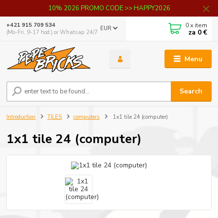
10% 2026 PROMO CODE >> HAPPY2026
0
x item
+421 915 709 534
EUR
za
0 €
(Mo-Fri, 9-17 hod.) or Whatsap 24/7
Menu
Search
Introduction
TILES
computers
1x1 tile 24 (computer)
1x1 tile 24 (computer)