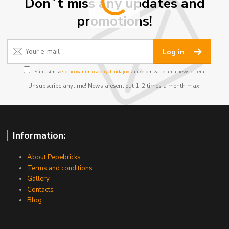
Don´t miss any updates and
promotions!
Log in
Súhlasím so
spracovaním osobných údajov
za účelom zasielania newslettera.
Unsubscribe anytime! News aresent out 1-2 times a month max.
Information:
About Pepebricks
Terms and conditions
Gallery
Contacts
Blog