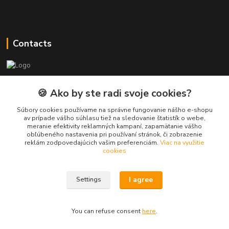
Contacts
PEPE Bricks - custom LEGO prints
🍪 Ako by ste radi svoje cookies?
PEPE
Súbory cookies používame na správne fungovanie nášho e-shopu
+421 915 709 534
av prípade vášho súhlasu tiež na sledovanie štatistík o webe,
meranie efektivity reklamných kampaní, zapamätanie vášho
(Mo-Fri, 9-17 hod.) or Whatsap 24/7
obľúbeného nastavenia pri používaní stránok, či zobrazenie
reklám zodpovedajúcich vašim preferenciám.
Viac na využitie
skifi.space@gmail.com
cookies
I agree
Settings
You can refuse consent
here
.
Vytvorené na
Eshop-rychlo.sk