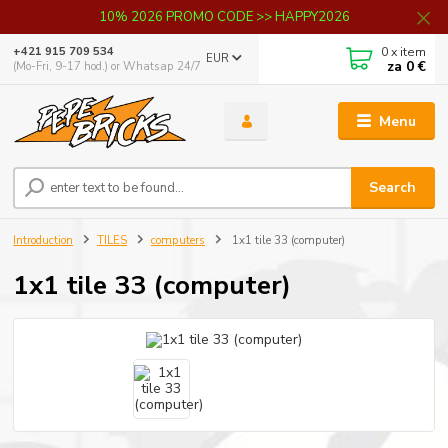
10% 2026 PROMO CODE >> HAPPY2026
0
x item
+421 915 709 534
EUR
za
0 €
(Mo-Fri, 9-17 hod.) or Whatsap 24/7
Menu
Search
Introduction
TILES
computers
1x1 tile 33 (computer)
1x1 tile 33 (computer)