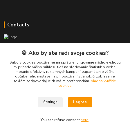
Contacts
PEPE Bricks - custom LEGO prints
🍪 Ako by ste radi svoje cookies?
PEPE
Súbory cookies používame na správne fungovanie nášho e-shopu
+421 915 709 534
av prípade vášho súhlasu tiež na sledovanie štatistík o webe,
meranie efektivity reklamných kampaní, zapamätanie vášho
(Mo-Fri, 9-17 hod.) or Whatsap 24/7
obľúbeného nastavenia pri používaní stránok, či zobrazenie
reklám zodpovedajúcich vašim preferenciám.
Viac na využitie
skifi.space@gmail.com
cookies
I agree
Settings
You can refuse consent
here
.
Vytvorené na
Eshop-rychlo.sk