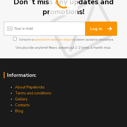
Don´t miss any updates and
promotions!
Log in
Súhlasím so
spracovaním osobných údajov
za účelom zasielania newslettera.
Unsubscribe anytime! News aresent out 1-2 times a month max.
Information:
About Pepebricks
Terms and conditions
Gallery
Contacts
Blog