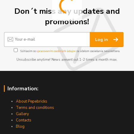
Don´t miss any updates and
promotions!
Log in
Súhlasím so
spracovaním osobných údajov
za účelom zasielania newslettera.
Unsubscribe anytime! News aresent out 1-2 times a month max.
Information:
About Pepebricks
Terms and conditions
Gallery
Contacts
Blog