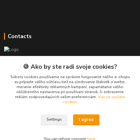
Contacts
PEPE Bricks - custom LEGO prints
🍪 Ako by ste radi svoje cookies?
PEPE
Súbory cookies používame na správne fungovanie nášho e-shopu
+421 915 709 534
av prípade vášho súhlasu tiež na sledovanie štatistík o webe,
meranie efektivity reklamných kampaní, zapamätanie vášho
(Mo-Fri, 9-17 hod.) or Whatsap 24/7
obľúbeného nastavenia pri používaní stránok, či zobrazenie
reklám zodpovedajúcich vašim preferenciám.
Viac na využitie
skifi.space@gmail.com
cookies
I agree
Settings
You can refuse consent
here
.