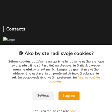
Contacts
PEPE Bricks - custom LEGO prints
🍪 Ako by ste radi svoje cookies?
PEPE
Súbory cookies používame na správne fungovanie nášho e-shopu
+421 915 709 534
av prípade vášho súhlasu tiež na sledovanie štatistík o webe,
meranie efektivity reklamných kampaní, zapamätanie vášho
(Mo-Fri, 9-17 hod.) or Whatsap 24/7
obľúbeného nastavenia pri používaní stránok, či zobrazenie
reklám zodpovedajúcich vašim preferenciám.
Viac na využitie
skifi.space@gmail.com
cookies
I agree
Settings
You can refuse consent
here
.