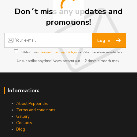
Don´t miss any updates and
promotions!
Log in
Súhlasím so
spracovaním osobných údajov
za účelom zasielania newslettera.
Unsubscribe anytime! News aresent out 1-2 times a month max.
Information:
About Pepebricks
Terms and conditions
Gallery
Contacts
Blog