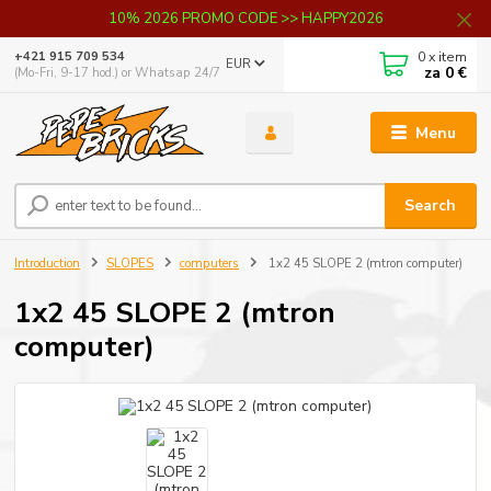
10% 2026 PROMO CODE >> HAPPY2026
0
x item
+421 915 709 534
EUR
za
0 €
(Mo-Fri, 9-17 hod.) or Whatsap 24/7
Menu
Search
Introduction
SLOPES
computers
1x2 45 SLOPE 2 (mtron computer)
1x2 45 SLOPE 2 (mtron
computer)