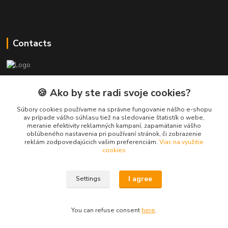
Contacts
PEPE Bricks - custom LEGO prints
🍪 Ako by ste radi svoje cookies?
PEPE
Súbory cookies používame na správne fungovanie nášho e-shopu
+421 915 709 534
av prípade vášho súhlasu tiež na sledovanie štatistík o webe,
meranie efektivity reklamných kampaní, zapamätanie vášho
(Mo-Fri, 9-17 hod.) or Whatsap 24/7
obľúbeného nastavenia pri používaní stránok, či zobrazenie
reklám zodpovedajúcich vašim preferenciám.
Viac na využitie
skifi.space@gmail.com
cookies
I agree
Settings
You can refuse consent
here
.
Vytvorené na
Eshop-rychlo.sk