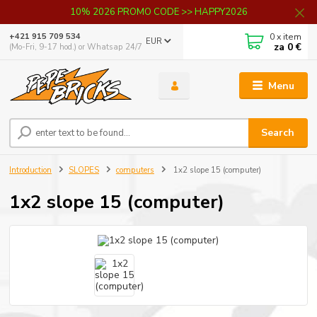
10% 2026 PROMO CODE >> HAPPY2026
0
x item
+421 915 709 534
EUR
za
0 €
(Mo-Fri, 9-17 hod.) or Whatsap 24/7
Menu
Search
Introduction
SLOPES
computers
1x2 slope 15 (computer)
1x2 slope 15 (computer)