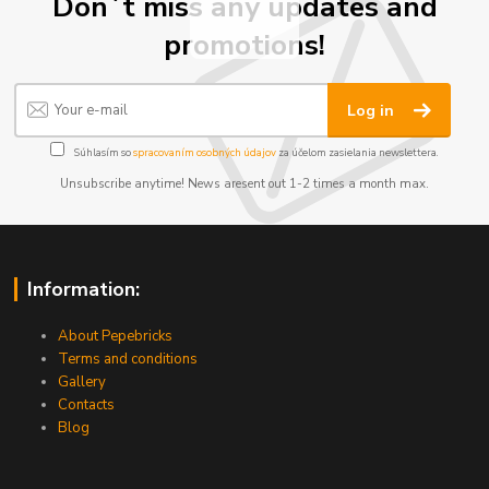
Don´t miss any updates and
promotions!
Log in
Súhlasím so
spracovaním osobných údajov
za účelom zasielania newslettera.
Unsubscribe anytime! News aresent out 1-2 times a month max.
Information:
About Pepebricks
Terms and conditions
Gallery
Contacts
Blog