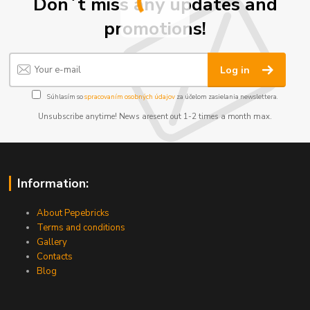
Don´t miss any updates and
promotions!
Log in
Súhlasím so
spracovaním osobných údajov
za účelom zasielania newslettera.
Unsubscribe anytime! News aresent out 1-2 times a month max.
Information:
About Pepebricks
Terms and conditions
Gallery
Contacts
Blog