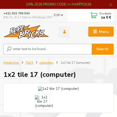
10% 2026 PROMO CODE >> HAPPY2026
0
x item
+421 915 709 534
EUR
za
0 €
(Mo-Fri, 9-17 hod.) or Whatsap 24/7
Menu
Search
Introduction
TILES
computers
1x2 tile 17 (computer)
1x2 tile 17 (computer)