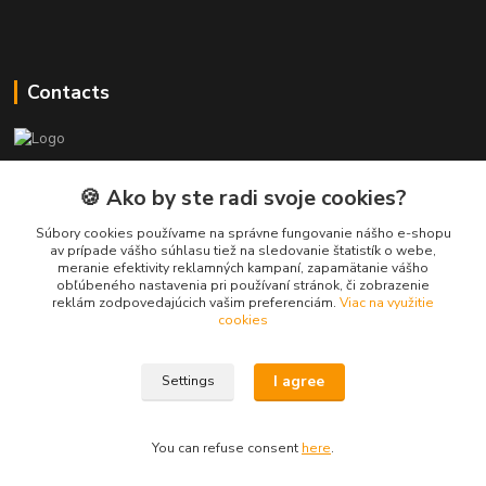
Contacts
PEPE Bricks - custom LEGO prints
🍪 Ako by ste radi svoje cookies?
PEPE
Súbory cookies používame na správne fungovanie nášho e-shopu
+421 915 709 534
av prípade vášho súhlasu tiež na sledovanie štatistík o webe,
meranie efektivity reklamných kampaní, zapamätanie vášho
(Mo-Fri, 9-17 hod.) or Whatsap 24/7
obľúbeného nastavenia pri používaní stránok, či zobrazenie
reklám zodpovedajúcich vašim preferenciám.
Viac na využitie
skifi.space@gmail.com
cookies
I agree
Settings
You can refuse consent
here
.
Vytvorené na
Eshop-rychlo.sk