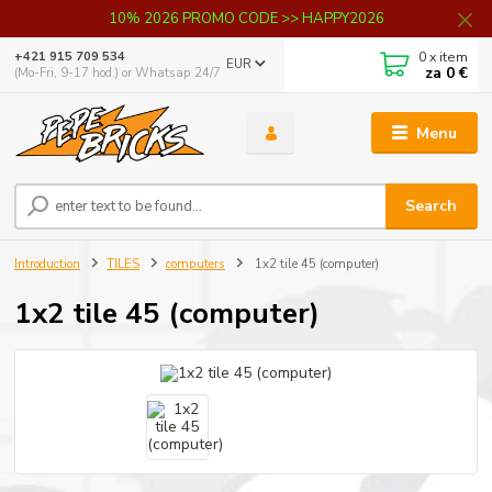
10% 2026 PROMO CODE >> HAPPY2026
0
x item
+421 915 709 534
EUR
za
0 €
(Mo-Fri, 9-17 hod.) or Whatsap 24/7
Menu
Search
Introduction
TILES
computers
1x2 tile 45 (computer)
1x2 tile 45 (computer)