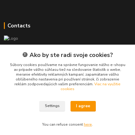
Contacts
PEPE Bricks - custom LEGO prints
🍪 Ako by ste radi svoje cookies?
PEPE
Súbory cookies používame na správne fungovanie nášho e-shopu
+421 915 709 534
av prípade vášho súhlasu tiež na sledovanie štatistík o webe,
meranie efektivity reklamných kampaní, zapamätanie vášho
(Mo-Fri, 9-17 hod.) or Whatsap 24/7
obľúbeného nastavenia pri používaní stránok, či zobrazenie
reklám zodpovedajúcich vašim preferenciám.
Viac na využitie
skifi.space@gmail.com
cookies
I agree
Settings
You can refuse consent
here
.
Vytvorené na
Eshop-rychlo.sk