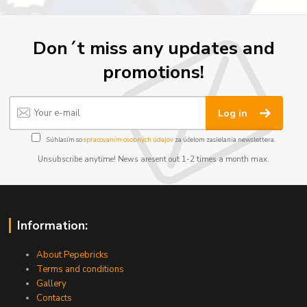
Don´t miss any updates and
promotions!
Log in
Súhlasím so
spracovaním osobných údajov
za účelom zasielania newslettera.
Unsubscribe anytime! News aresent out 1-2 times a month max.
Information:
About Pepebricks
Terms and conditions
Gallery
Contacts