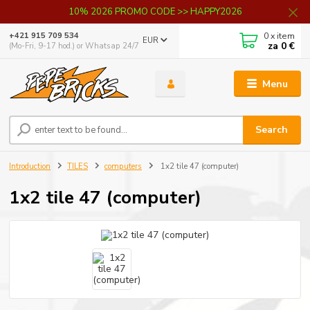
10% 2026 PROMO CODE >> HAPPY2026
0
x item
+421 915 709 534
EUR
za
0 €
(Mo-Fri, 9-17 hod.) or Whatsap 24/7
Menu
Search
Introduction
TILES
computers
1x2 tile 47 (computer)
1x2 tile 47 (computer)