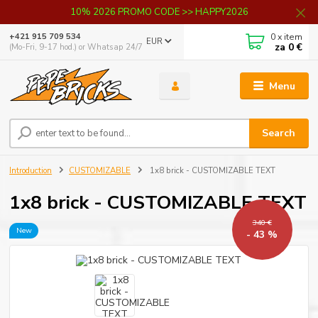
10% 2026 PROMO CODE >> HAPPY2026
0
x item
+421 915 709 534
EUR
za
0 €
(Mo-Fri, 9-17 hod.) or Whatsap 24/7
Menu
Search
Introduction
CUSTOMIZABLE
1x8 brick - CUSTOMIZABLE TEXT
1x8 brick - CUSTOMIZABLE TEXT
340 €
New
- 43 %