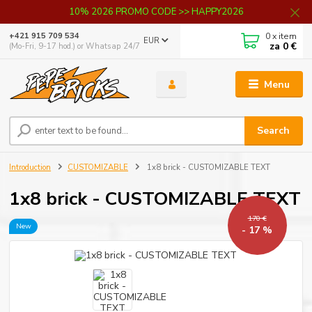
10% 2026 PROMO CODE >> HAPPY2026
0
x item
+421 915 709 534
EUR
za
0 €
(Mo-Fri, 9-17 hod.) or Whatsap 24/7
Menu
Search
Introduction
CUSTOMIZABLE
1x8 brick - CUSTOMIZABLE TEXT
1x8 brick - CUSTOMIZABLE TEXT
170 €
New
- 17 %