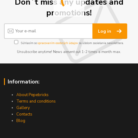
Don´t miss any updates and
promotions!
Log in
Súhlasím so
spracovaním osobných údajov
za účelom zasielania newslettera.
Unsubscribe anytime! News aresent out 1-2 times a month max.
Information:
About Pepebricks
Terms and conditions
Gallery
Contacts
Blog