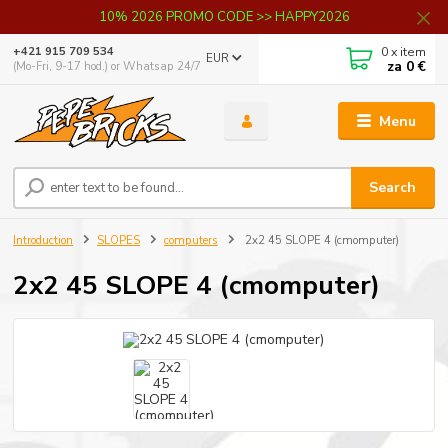
10% 2026 PROMO CODE >> HAPPY2026
0
x item
+421 915 709 534
EUR
za
0 €
(Mo-Fri, 9-17 hod.) or Whatsap 24/7
Menu
Search
Introduction
SLOPES
computers
2x2 45 SLOPE 4 (cmomputer)
2x2 45 SLOPE 4 (cmomputer)