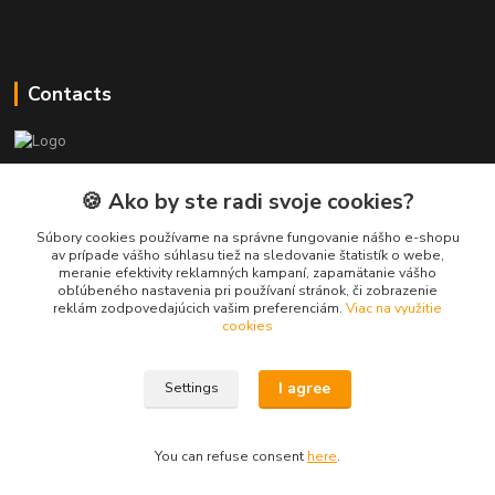
Contacts
PEPE Bricks - custom LEGO prints
🍪 Ako by ste radi svoje cookies?
PEPE
Súbory cookies používame na správne fungovanie nášho e-shopu
+421 915 709 534
av prípade vášho súhlasu tiež na sledovanie štatistík o webe,
meranie efektivity reklamných kampaní, zapamätanie vášho
(Mo-Fri, 9-17 hod.) or Whatsap 24/7
obľúbeného nastavenia pri používaní stránok, či zobrazenie
reklám zodpovedajúcich vašim preferenciám.
Viac na využitie
skifi.space@gmail.com
cookies
I agree
Settings
You can refuse consent
here
.
Vytvorené na
Eshop-rychlo.sk