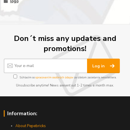
logo
Don´t miss any updates and
promotions!
Log in
Súhlasím so
spracovaním osobných údajov
za účelom zasielania newslettera.
Unsubscribe anytime! News aresent out 1-2 times a month max.
Information:
About Pepebricks