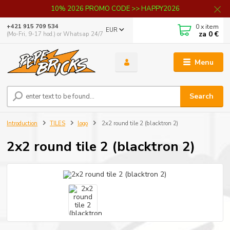
10% 2026 PROMO CODE >> HAPPY2026
0
x item
+421 915 709 534
EUR
za
0 €
(Mo-Fri, 9-17 hod.) or Whatsap 24/7
Menu
Search
Introduction
TILES
logo
2x2 round tile 2 (blacktron 2)
2x2 round tile 2 (blacktron 2)