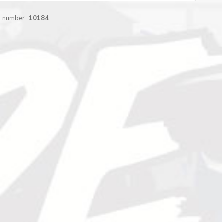
t number:
10184