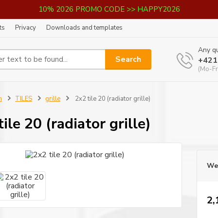
10% 2026 PROMO CODE >> HAPPY2026
ts
Privacy
Downloads and templates
Any qu
Search
+421
(Mo-Fr
n
TILES
grille
2x2 tile 20 (radiator grille)
ile 20 (radiator grille)
We 
2,