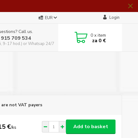
Login
EUR
estions? Call us.
0
x item
 915 709 534
za
0 €
i, 9-17 hod.) or Whatsap 24/7
are not VAT payers
15 €
Add to basket
/
ks