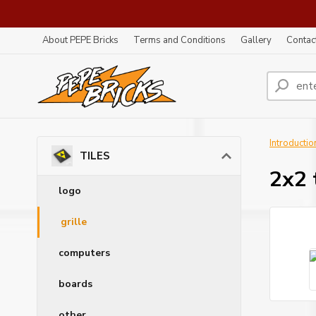
About PEPE Bricks
Terms and Conditions
Gallery
Contac
Introductio
TILES
2x2 t
logo
grille
computers
boards
other