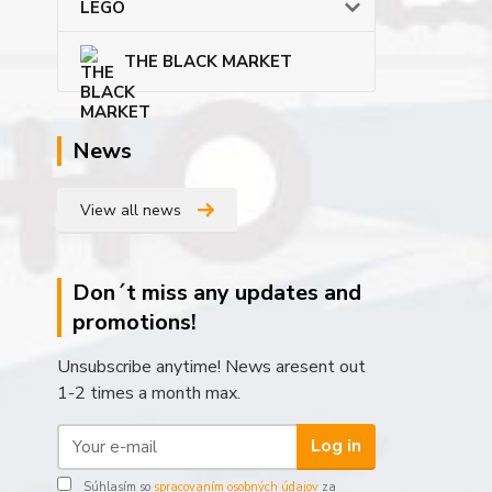
LEGO
THE BLACK MARKET
News
View all news
Don´t miss any updates and
promotions!
Unsubscribe anytime! News aresent out
1-2 times a month max.
Log in
Súhlasím so
spracovaním osobných údajov
za