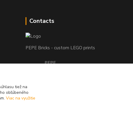
Contacts
PEPE Bricks - custom LEGO prints
PEPE
+421 915 709 534
(Mo-Fri, 9-17 hod.) or Whatsap 24/7
úhlasu tiež na
skifi.space@gmail.com
ášho obľúbeného
iám.
Viac na využitie