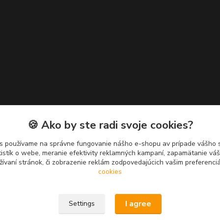
🍪 Ako by ste radi svoje cookies?
s používame na správne fungovanie nášho e-shopu av prípade vášho s
tistík o webe, meranie efektivity reklamných kampaní, zapamätanie v
žívaní stránok, či zobrazenie reklám zodpovedajúcich vašim preferenc
cookies
I agree
Settings