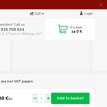
Login
EUR
estions? Call us.
0
x item
 915 709 534
za
0 €
i, 9-17 hod.) or Whatsap 24/7
are not VAT payers
98 €
Add to basket
/
ks