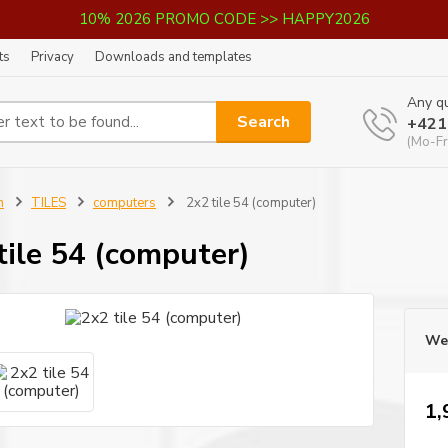
10% 2026 PROMO CODE >> HAPPY2026
ts
Privacy
Downloads and templates
Any qu
Search
+421
(Mo-Fr
n
TILES
computers
2x2 tile 54 (computer)
tile 54 (computer)
We 
1,