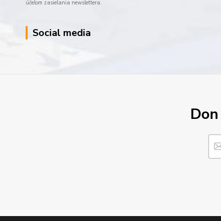
účelom zasielania newslettera.
Social media
Don´