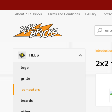
About PEPE Bricks
Terms and Conditions
Gallery
Contac
Introductio
TILES
2x2 
logo
grille
computers
boards
other