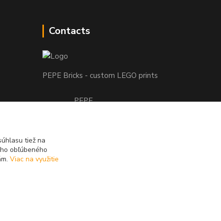
Contacts
PEPE Bricks - custom LEGO prints
PEPE
+421 915 709 534
(Mo-Fri, 9-17 hod.) or Whatsap 24/7
úhlasu tiež na
skifi.space@gmail.com
ášho obľúbeného
iám.
Viac na využitie