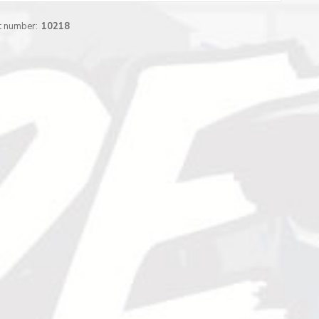
t number:
10218