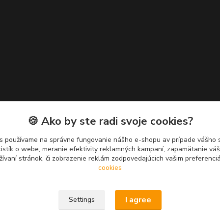
🍪 Ako by ste radi svoje cookies?
s používame na správne fungovanie nášho e-shopu av prípade vášho s
tistík o webe, meranie efektivity reklamných kampaní, zapamätanie v
žívaní stránok, či zobrazenie reklám zodpovedajúcich vašim preferenc
cookies
I agree
Settings