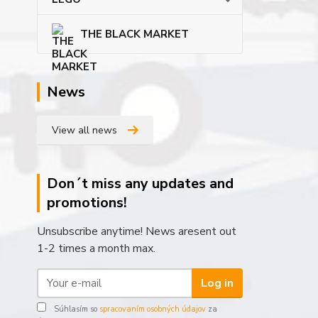
THE BLACK MARKET
News
View all news
Don´t miss any updates and
promotions!
Unsubscribe anytime! News aresent out
1-2 times a month max.
Log in
Súhlasím so
spracovaním osobných údajov
za