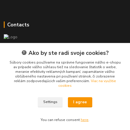
Contacts
PEPE Bricks - custom LEGO prints
🍪 Ako by ste radi svoje cookies?
PEPE
Súbory cookies používame na správne fungovanie nášho e-shopu
+421 915 709 534
av prípade vášho súhlasu tiež na sledovanie štatistík o webe,
meranie efektivity reklamných kampaní, zapamätanie vášho
(Mo-Fri, 9-17 hod.) or Whatsap 24/7
obľúbeného nastavenia pri používaní stránok, či zobrazenie
reklám zodpovedajúcich vašim preferenciám.
Viac na využitie
skifi.space@gmail.com
cookies
I agree
Settings
You can refuse consent
here
.
Vytvorené na
Eshop-rychlo.sk