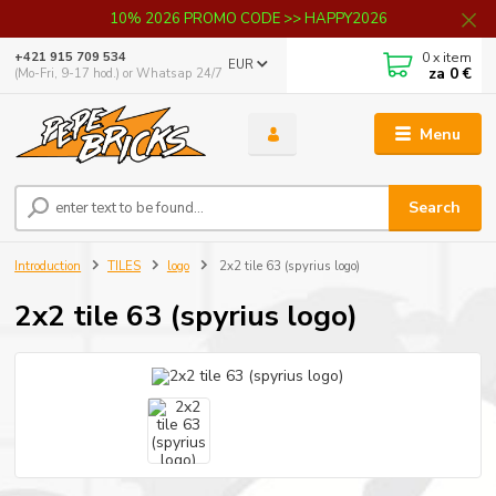
10% 2026 PROMO CODE >> HAPPY2026
0
x item
+421 915 709 534
EUR
za
0 €
(Mo-Fri, 9-17 hod.) or Whatsap 24/7
Menu
Search
Introduction
TILES
logo
2x2 tile 63 (spyrius logo)
2x2 tile 63 (spyrius logo)