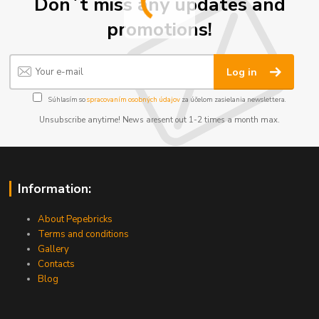
Don´t miss any updates and
promotions!
Log in
Súhlasím so
spracovaním osobných údajov
za účelom zasielania newslettera.
Unsubscribe anytime! News aresent out 1-2 times a month max.
Information:
About Pepebricks
Terms and conditions
Gallery
Contacts
Blog