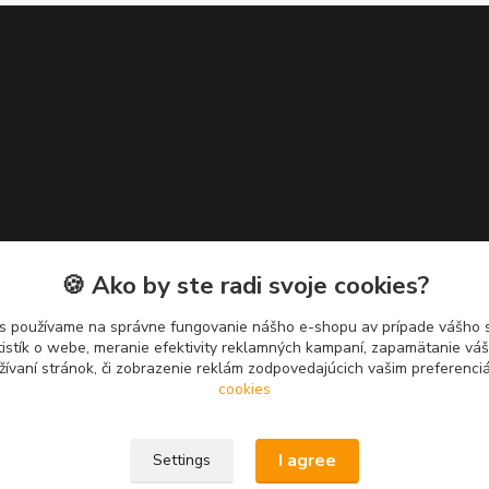
🍪 Ako by ste radi svoje cookies?
s používame na správne fungovanie nášho e-shopu av prípade vášho s
tistík o webe, meranie efektivity reklamných kampaní, zapamätanie v
žívaní stránok, či zobrazenie reklám zodpovedajúcich vašim preferenc
cookies
I agree
Settings