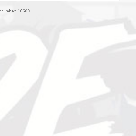
t number:
10600