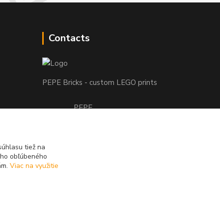
Contacts
PEPE Bricks - custom LEGO prints
PEPE
+421 915 709 534
(Mo-Fri, 9-17 hod.) or Whatsap 24/7
úhlasu tiež na
skifi.space@gmail.com
ášho obľúbeného
iám.
Viac na využitie