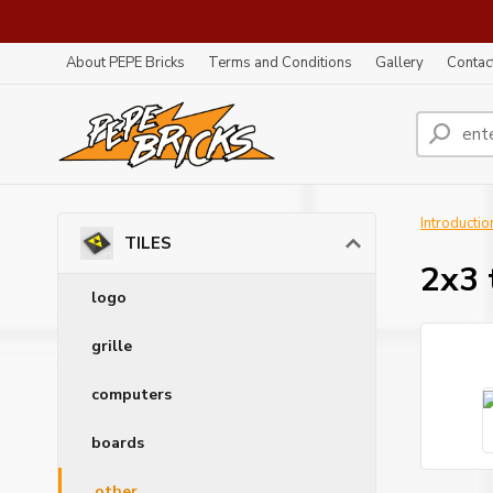
About PEPE Bricks
Terms and Conditions
Gallery
Contac
Introductio
TILES
2x3 
logo
grille
computers
boards
other