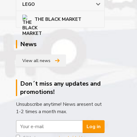
LEGO
THE BLACK MARKET
News
View all news
Don´t miss any updates and
promotions!
Unsubscribe anytime! News aresent out
1-2 times a month max.
Log in