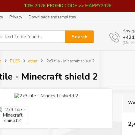
10% 2026 PROMO CODE >> HAPPY2026
ts
Privacy
Downloads and templates
Any qu
Search
+421
(Mo-Fr
n
TILES
other
2x3 tile - Minecraft shield 2
tile - Minecraft shield 2
We 
2,