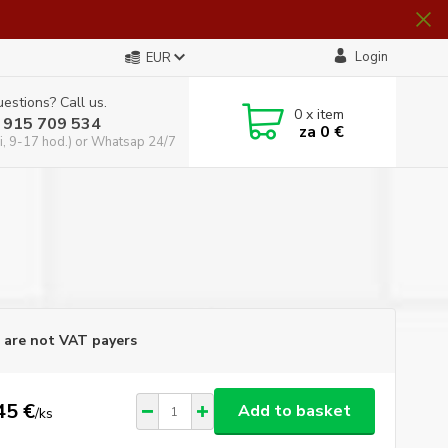
Login
EUR
estions? Call us.
0
x item
 915 709 534
za
0 €
i, 9-17 hod.) or Whatsap 24/7
are not VAT payers
45 €
Add to basket
/
ks