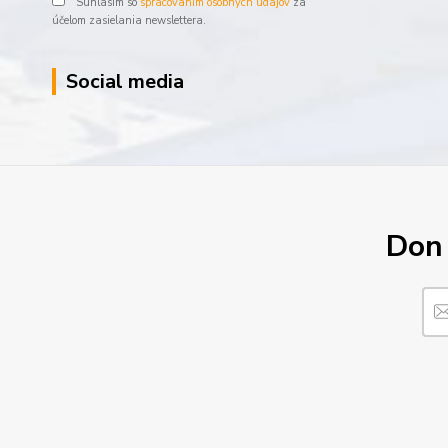
Súhlasím so
spracovaním osobných údajov
za
účelom zasielania newslettera.
Social media
Don´