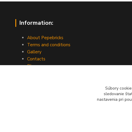
Information:
About Pepebricks
Terms and conditions
Gallery
Contacts
Blog
Súbory cookie
sledovanie šta
nastavenia pri pou