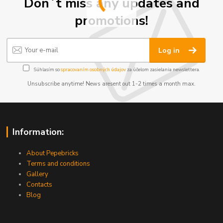
Don´t miss any updates and
promotions!
Log in
Súhlasím so
spracovaním osobných údajov
za účelom zasielania newslettera.
Unsubscribe anytime! News aresent out 1-2 times a month max.
Information:
About Pepebricks
Terms and conditions
Gallery
Contacts
Blog