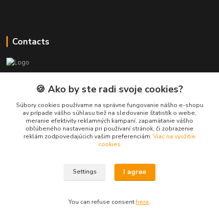
Contacts
PEPE Bricks - custom LEGO prints
🍪 Ako by ste radi svoje cookies?
PEPE
Súbory cookies používame na správne fungovanie nášho e-shopu
+421 915 709 534
av prípade vášho súhlasu tiež na sledovanie štatistík o webe,
meranie efektivity reklamných kampaní, zapamätanie vášho
(Mo-Fri, 9-17 hod.) or Whatsap 24/7
obľúbeného nastavenia pri používaní stránok, či zobrazenie
reklám zodpovedajúcich vašim preferenciám.
Viac na využitie
skifi.space@gmail.com
cookies
I agree
Settings
You can refuse consent
here
.
Vytvorené na
Eshop-rychlo.sk