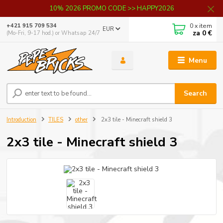
10% 2026 PROMO CODE >> HAPPY2026
0
x item
+421 915 709 534
EUR
za
0 €
(Mo-Fri, 9-17 hod.) or Whatsap 24/7
Menu
Search
Introduction
TILES
other
2x3 tile - Minecraft shield 3
2x3 tile - Minecraft shield 3