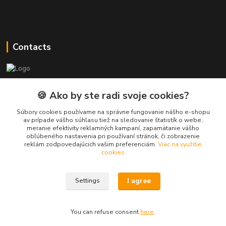
Contacts
PEPE Bricks - custom LEGO prints
🍪 Ako by ste radi svoje cookies?
PEPE
Súbory cookies používame na správne fungovanie nášho e-shopu
+421 915 709 534
av prípade vášho súhlasu tiež na sledovanie štatistík o webe,
meranie efektivity reklamných kampaní, zapamätanie vášho
(Mo-Fri, 9-17 hod.) or Whatsap 24/7
obľúbeného nastavenia pri používaní stránok, či zobrazenie
reklám zodpovedajúcich vašim preferenciám.
Viac na využitie
skifi.space@gmail.com
cookies
I agree
Settings
You can refuse consent
here
.
Vytvorené na
Eshop-rychlo.sk