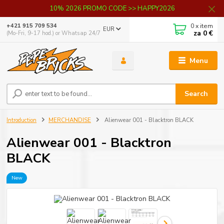
10% 2026 PROMO CODE >> HAPPY2026
0
x item
+421 915 709 534
EUR
za
0 €
(Mo-Fri, 9-17 hod.) or Whatsap 24/7
Menu
Search
Introduction
MERCHANDISE
Alienwear 001 - Blacktron BLACK
Alienwear 001 - Blacktron
BLACK
New