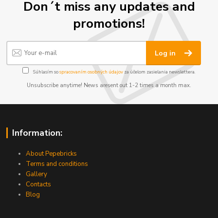
Don´t miss any updates and
promotions!
Log in
Súhlasím so
spracovaním osobných údajov
za účelom zasielania newslettera.
Unsubscribe anytime! News aresent out 1-2 times a month max.
Information:
About Pepebricks
Terms and conditions
Gallery
Contacts
Blog