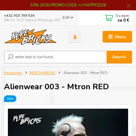
10% 2026 PROMO CODE >> HAPPY2026
0
x item
+421 915 709 534
EUR
za
0 €
(Mo-Fri, 9-17 hod.) or Whatsap 24/7
Menu
Search
Introduction
MERCHANDISE
Alienwear 003 - Mtron RED
Alienwear 003 - Mtron RED
New