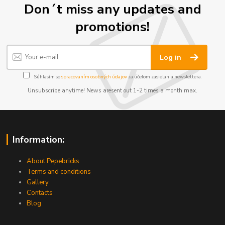
Don´t miss any updates and
promotions!
Log in
Súhlasím so
spracovaním osobných údajov
za účelom zasielania newslettera.
Unsubscribe anytime! News aresent out 1-2 times a month max.
Information:
About Pepebricks
Terms and conditions
Gallery
Contacts
Blog