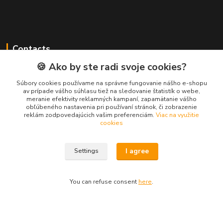
Contacts
🍪 Ako by ste radi svoje cookies?
Súbory cookies používame na správne fungovanie nášho e-shopu
PEPE Bricks - custom LEGO prints
av prípade vášho súhlasu tiež na sledovanie štatistík o webe,
meranie efektivity reklamných kampaní, zapamätanie vášho
obľúbeného nastavenia pri používaní stránok, či zobrazenie
PEPE
reklám zodpovedajúcich vašim preferenciám.
Viac na využitie
+421 915 709 534
cookies
(Mo-Fri, 9-17 hod.) or Whatsap 24/7
skifi.space@gmail.com
I agree
Settings
You can refuse consent
here
.
Vytvorené na
Eshop-rychlo.sk