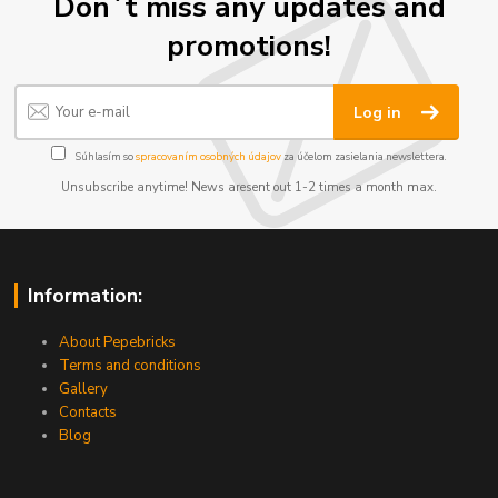
Don´t miss any updates and
promotions!
Log in
Súhlasím so
spracovaním osobných údajov
za účelom zasielania newslettera.
Unsubscribe anytime! News aresent out 1-2 times a month max.
Information:
About Pepebricks
Terms and conditions
Gallery
Contacts
Blog