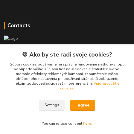
Contacts
PEPE Bricks - custom LEGO prints
🍪 Ako by ste radi svoje cookies?
PEPE
Súbory cookies používame na správne fungovanie nášho e-shopu
+421 915 709 534
av prípade vášho súhlasu tiež na sledovanie štatistík o webe,
meranie efektivity reklamných kampaní, zapamätanie vášho
(Mo-Fri, 9-17 hod.) or Whatsap 24/7
obľúbeného nastavenia pri používaní stránok, či zobrazenie
reklám zodpovedajúcich vašim preferenciám.
Viac na využitie
skifi.space@gmail.com
cookies
I agree
Settings
You can refuse consent
here
.
Vytvorené na
Eshop-rychlo.sk