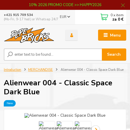
10% 2026 PROMO CODE >> HAPPY2026
0
x item
+421 915 709 534
EUR
za
0 €
(Mo-Fri, 9-17 hod.) or Whatsap 24/7
Menu
Search
Introduction
MERCHANDISE
Alienwear 004 - Classic Space Dark Blue
Alienwear 004 - Classic Space
Dark Blue
New