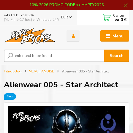
10% 2026 PROMO CODE >> HAPPY2026
0
x item
+421 915 709 534
EUR
za
0 €
(Mo-Fri, 9-17 hod.) or Whatsap 24/7
Menu
Search
Introduction
MERCHANDISE
Alienwear 005 - Star Architect
Alienwear 005 - Star Architect
New