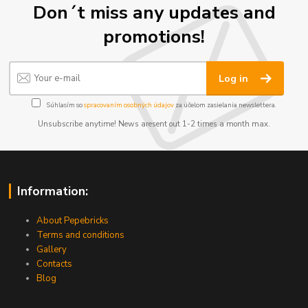
Don´t miss any updates and
promotions!
Log in
Súhlasím so
spracovaním osobných údajov
za účelom zasielania newslettera.
Unsubscribe anytime! News aresent out 1-2 times a month max.
Information:
About Pepebricks
Terms and conditions
Gallery
Contacts
Blog