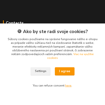
Contacts
🍪 Ako by ste radi svoje cookies?
Súbory cookies používame na správne fungovanie nášho e-shopu
PEPE Bricks - custom LEGO prints
av prípade vášho súhlasu tiež na sledovanie štatistík o webe,
meranie efektivity reklamných kampaní, zapamätanie vášho
obľúbeného nastavenia pri používaní stránok, či zobrazenie
PEPE
reklám zodpovedajúcich vašim preferenciám.
Viac na využitie
+421 915 709 534
cookies
(Mo-Fri, 9-17 hod.) or Whatsap 24/7
skifi.space@gmail.com
I agree
Settings
You can refuse consent
here
.
Vytvorené na
Eshop-rychlo.sk