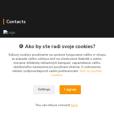
Contacts
PEPE Bricks - custom LEGO prints
🍪 Ako by ste radi svoje cookies?
PEPE
Súbory cookies používame na správne fungovanie nášho e-shopu
+421 915 709 534
av prípade vášho súhlasu tiež na sledovanie štatistík o webe,
meranie efektivity reklamných kampaní, zapamätanie vášho
(Mo-Fri, 9-17 hod.) or Whatsap 24/7
obľúbeného nastavenia pri používaní stránok, či zobrazenie
reklám zodpovedajúcich vašim preferenciám.
Viac na využitie
skifi.space@gmail.com
cookies
I agree
Settings
You can refuse consent
here
.
Vytvorené na
Eshop-rychlo.sk