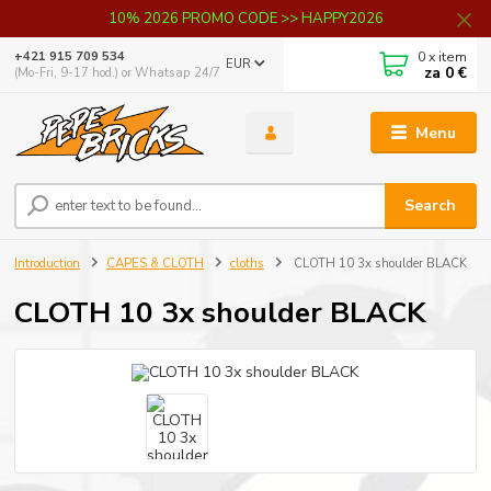
10% 2026 PROMO CODE >> HAPPY2026
0
x item
+421 915 709 534
EUR
za
0 €
(Mo-Fri, 9-17 hod.) or Whatsap 24/7
Menu
Search
Introduction
CAPES & CLOTH
cloths
CLOTH 10 3x shoulder BLACK
CLOTH 10 3x shoulder BLACK