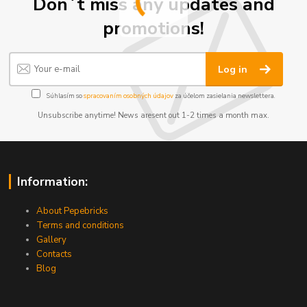
Don´t miss any updates and
promotions!
Log in
Súhlasím so
spracovaním osobných údajov
za účelom zasielania newslettera.
Unsubscribe anytime! News aresent out 1-2 times a month max.
Information:
About Pepebricks
Terms and conditions
Gallery
Contacts
Blog