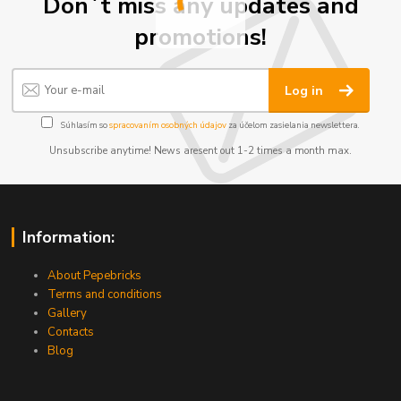
Don´t miss any updates and
promotions!
Log in
Súhlasím so
spracovaním osobných údajov
za účelom zasielania newslettera.
Unsubscribe anytime! News aresent out 1-2 times a month max.
Information:
About Pepebricks
Terms and conditions
Gallery
Contacts
Blog