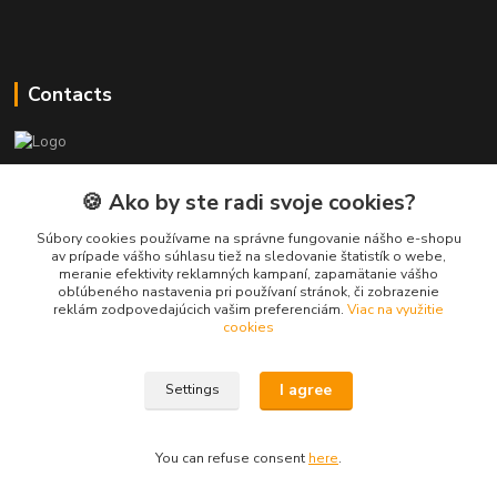
Contacts
PEPE Bricks - custom LEGO prints
🍪 Ako by ste radi svoje cookies?
PEPE
Súbory cookies používame na správne fungovanie nášho e-shopu
+421 915 709 534
av prípade vášho súhlasu tiež na sledovanie štatistík o webe,
meranie efektivity reklamných kampaní, zapamätanie vášho
(Mo-Fri, 9-17 hod.) or Whatsap 24/7
obľúbeného nastavenia pri používaní stránok, či zobrazenie
reklám zodpovedajúcich vašim preferenciám.
Viac na využitie
skifi.space@gmail.com
cookies
I agree
Settings
You can refuse consent
here
.
Vytvorené na
Eshop-rychlo.sk