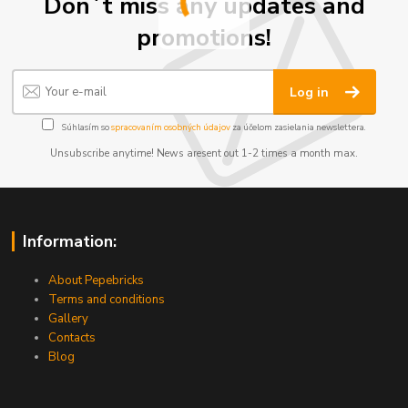
Don´t miss any updates and
promotions!
Log in
Súhlasím so
spracovaním osobných údajov
za účelom zasielania newslettera.
Unsubscribe anytime! News aresent out 1-2 times a month max.
Information:
About Pepebricks
Terms and conditions
Gallery
Contacts
Blog