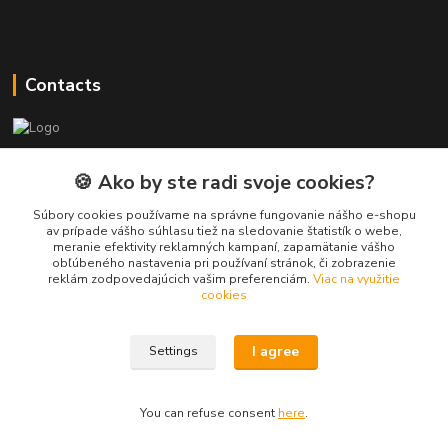
Contacts
PEPE Bricks - custom LEGO prints
🍪 Ako by ste radi svoje cookies?
PEPE
Súbory cookies používame na správne fungovanie nášho e-shopu
+421 915 709 534
av prípade vášho súhlasu tiež na sledovanie štatistík o webe,
meranie efektivity reklamných kampaní, zapamätanie vášho
(Mo-Fri, 9-17 hod.) or Whatsap 24/7
obľúbeného nastavenia pri používaní stránok, či zobrazenie
reklám zodpovedajúcich vašim preferenciám.
Viac na využitie
skifi.space@gmail.com
cookies
I agree
Settings
You can refuse consent
here
.
Vytvorené na
Eshop-rychlo.sk