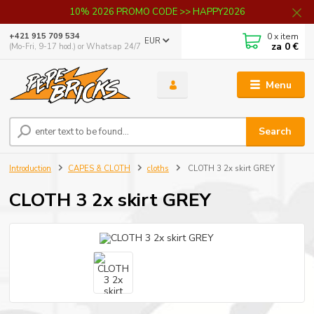
10% 2026 PROMO CODE >> HAPPY2026
0
x item
+421 915 709 534
EUR
za
0 €
(Mo-Fri, 9-17 hod.) or Whatsap 24/7
Menu
Search
Introduction
CAPES & CLOTH
cloths
CLOTH 3 2x skirt GREY
CLOTH 3 2x skirt GREY