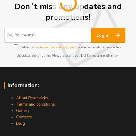
Don´t miss any updates and
promotions!
Log in
Súhlasím so
spracovaním osobných údajov
za účelom zasielania newslettera.
Unsubscribe anytime! News aresent out 1-2 times a month max.
Information:
About Pepebricks
Terms and conditions
Gallery
Contacts
Blog