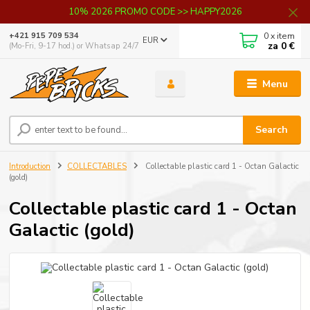
10% 2026 PROMO CODE >> HAPPY2026
0
x item
+421 915 709 534
EUR
za
0 €
(Mo-Fri, 9-17 hod.) or Whatsap 24/7
Menu
Search
Introduction
COLLECTABLES
Collectable plastic card 1 - Octan Galactic
(gold)
Collectable plastic card 1 - Octan
Galactic (gold)