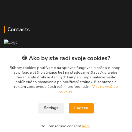
Contacts
PEPE Bricks - custom LEGO prints
🍪 Ako by ste radi svoje cookies?
PEPE
Súbory cookies používame na správne fungovanie nášho e-shopu
+421 915 709 534
av prípade vášho súhlasu tiež na sledovanie štatistík o webe,
meranie efektivity reklamných kampaní, zapamätanie vášho
(Mo-Fri, 9-17 hod.) or Whatsap 24/7
obľúbeného nastavenia pri používaní stránok, či zobrazenie
reklám zodpovedajúcich vašim preferenciám.
Viac na využitie
skifi.space@gmail.com
cookies
I agree
Settings
You can refuse consent
here
.
Vytvorené na
Eshop-rychlo.sk