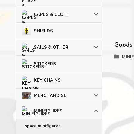
CAPES & CLOTH
SHIELDS
Goods c
SAILS & OTHER
MINI
STICKERS
KEY CHAINS
MERCHANDISE
MINIFIGURES
space minifigures