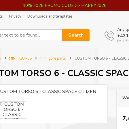
10% 2026 PROMO CODE >> HAPPY2026
ts
Privacy
Downloads and templates
Any qu
Search
+421
(Mo-Fr
n
MINIFIGURES
minifigure parts
CUSTOM TORSO 6 - CLASSIC S
TOM TORSO 6 - CLASSIC SPAC
We 
7,