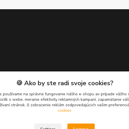
🍪 Ako by ste radi svoje cookies?
s používame na správne fungovanie nášho e-shopu av prípade vášho s
tistík o webe, meranie efektivity reklamných kampaní, zapamätanie v
žívaní stránok, či zobrazenie reklám zodpovedajúcich vašim preferenc
cookies