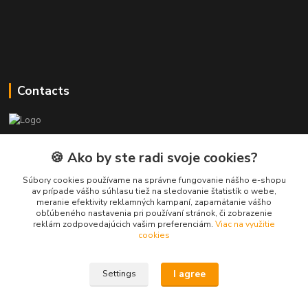
Contacts
PEPE Bricks - custom LEGO prints
🍪 Ako by ste radi svoje cookies?
PEPE
Súbory cookies používame na správne fungovanie nášho e-shopu
+421 915 709 534
av prípade vášho súhlasu tiež na sledovanie štatistík o webe,
meranie efektivity reklamných kampaní, zapamätanie vášho
(Mo-Fri, 9-17 hod.) or Whatsap 24/7
obľúbeného nastavenia pri používaní stránok, či zobrazenie
reklám zodpovedajúcich vašim preferenciám.
Viac na využitie
skifi.space@gmail.com
cookies
I agree
Settings