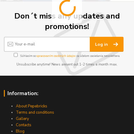
Don´t miss any updates and
promotions!
Log in
Súhlasím so
spracovaním osobných údajov
za účelom zasielania newslettera.
Unsubscribe anytime! News aresent out 1-2 times a month max.
Information:
About Pepebricks
Terms and conditions
Gallery
Contacts
Blog