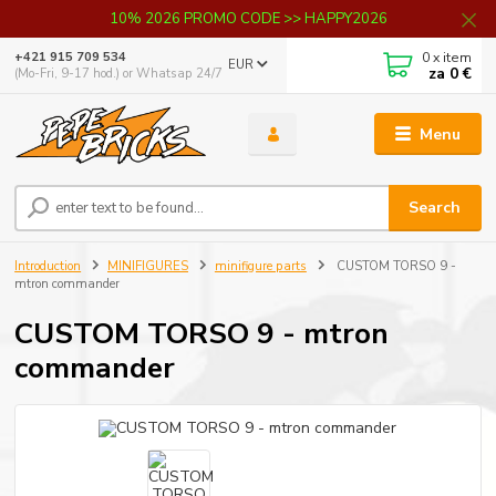
10% 2026 PROMO CODE >> HAPPY2026
0
x item
+421 915 709 534
EUR
za
0 €
(Mo-Fri, 9-17 hod.) or Whatsap 24/7
Menu
Search
Introduction
MINIFIGURES
minifigure parts
CUSTOM TORSO 9 -
mtron commander
CUSTOM TORSO 9 - mtron
commander