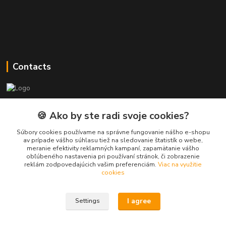
Contacts
PEPE Bricks - custom LEGO prints
🍪 Ako by ste radi svoje cookies?
PEPE
Súbory cookies používame na správne fungovanie nášho e-shopu
+421 915 709 534
av prípade vášho súhlasu tiež na sledovanie štatistík o webe,
meranie efektivity reklamných kampaní, zapamätanie vášho
(Mo-Fri, 9-17 hod.) or Whatsap 24/7
obľúbeného nastavenia pri používaní stránok, či zobrazenie
reklám zodpovedajúcich vašim preferenciám.
Viac na využitie
skifi.space@gmail.com
cookies
I agree
Settings