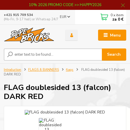
10% 2026 PROMO CODE >> HAPPY2026
0
x item
+421 915 709 534
EUR
za
0 €
(Mo-Fri, 9-17 hod.) or Whatsap 24/7
Menu
Search
Introduction
FLAGS & BANNERS
flags
FLAG doublesided 13 (falcon)
DARK RED
FLAG doublesided 13 (falcon)
DARK RED