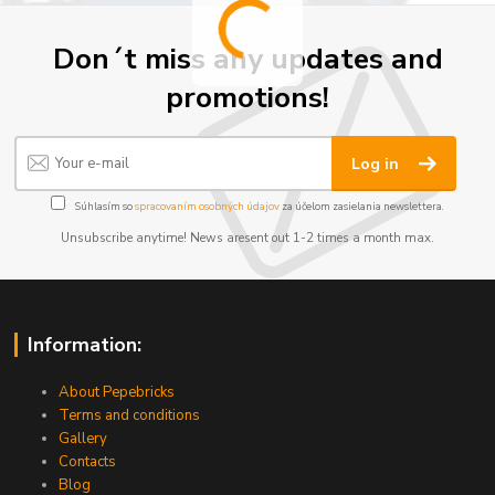
Don´t miss any updates and
promotions!
Log in
Súhlasím so
spracovaním osobných údajov
za účelom zasielania newslettera.
Unsubscribe anytime! News aresent out 1-2 times a month max.
Information:
About Pepebricks
Terms and conditions
Gallery
Contacts
Blog