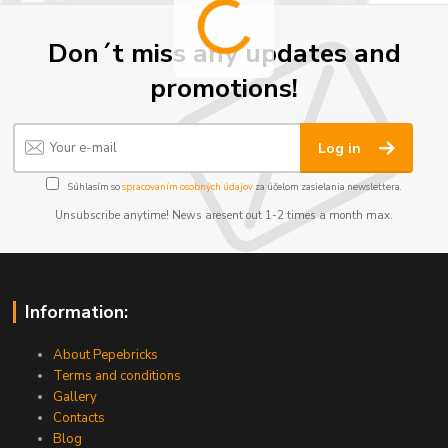
Don´t miss any updates and
promotions!
Log in
Súhlasím so
spracovaním osobných údajov
za účelom zasielania newslettera.
Unsubscribe anytime! News aresent out 1-2 times a month max.
Information:
About Pepebricks
Terms and conditions
Gallery
Contacts
Blog