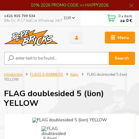
10% 2026 PROMO CODE >> HAPPY2026
0
x item
+421 915 709 534
EUR
za
0 €
(Mo-Fri, 9-17 hod.) or Whatsap 24/7
Menu
Search
Introduction
FLAGS & BANNERS
flags
FLAG doublesided 5 (lion)
YELLOW
FLAG doublesided 5 (lion)
YELLOW