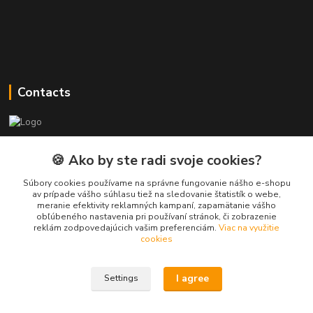
Contacts
PEPE Bricks - custom LEGO prints
🍪 Ako by ste radi svoje cookies?
PEPE
Súbory cookies používame na správne fungovanie nášho e-shopu
+421 915 709 534
av prípade vášho súhlasu tiež na sledovanie štatistík o webe,
meranie efektivity reklamných kampaní, zapamätanie vášho
(Mo-Fri, 9-17 hod.) or Whatsap 24/7
obľúbeného nastavenia pri používaní stránok, či zobrazenie
reklám zodpovedajúcich vašim preferenciám.
Viac na využitie
skifi.space@gmail.com
cookies
I agree
Settings