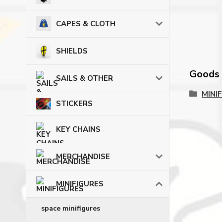
CAPES & CLOTH
SHIELDS
Goods c
SAILS & OTHER
MINI
STICKERS
KEY CHAINS
MERCHANDISE
MINIFIGURES
space minifigures