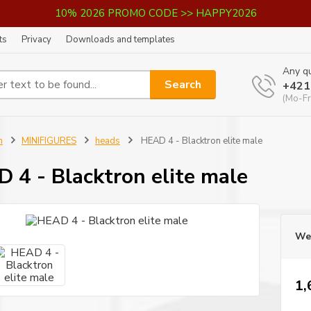
10% 2026 PROMO CODE >> HAPPY2026
ts
Privacy
Downloads and templates
Any qu
Search
+421
(Mo-Fr
n
MINIFIGURES
heads
HEAD 4 - Blacktron elite male
 4 - Blacktron elite male
We 
1,