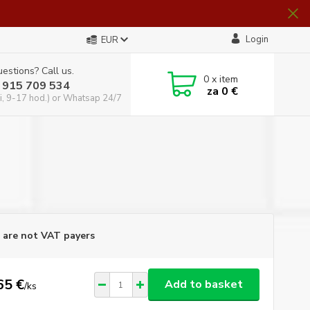
Login
EUR
estions? Call us.
0
x item
 915 709 534
za
0 €
i, 9-17 hod.) or Whatsap 24/7
are not VAT payers
65 €
Add to basket
/
ks