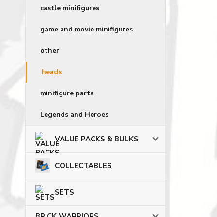
castle minifigures
game and movie minifigures
other
heads
minifigure parts
Legends and Heroes
VALUE PACKS & BULKS
COLLECTABLES
SETS
BRICK WARRIORS