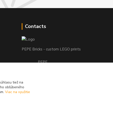
Contacts
PEPE Bricks - custom LEGO prints
PEPE
+421 915 709 534
(Mo-Fri, 9-17 hod.) or Whatsap 24/7
úhlasu tiež na
skifi.space@gmail.com
ášho obľúbeného
iám.
Viac na využitie