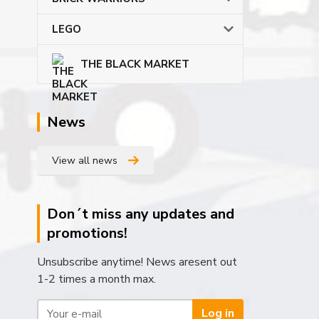
LEGO
THE BLACK MARKET
News
View all news
Don´t miss any updates and
promotions!
Unsubscribe anytime! News aresent out
1-2 times a month max.
Log in