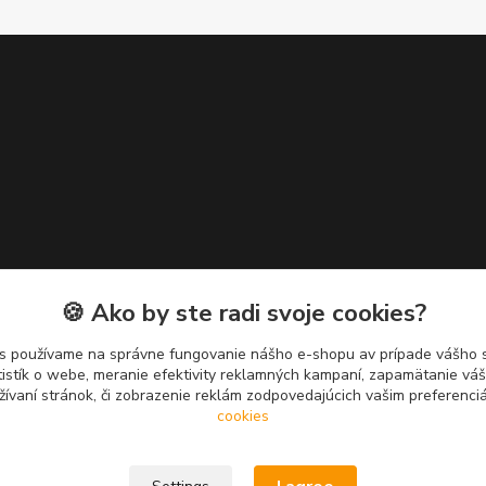
🍪 Ako by ste radi svoje cookies?
s používame na správne fungovanie nášho e-shopu av prípade vášho s
tistík o webe, meranie efektivity reklamných kampaní, zapamätanie v
žívaní stránok, či zobrazenie reklám zodpovedajúcich vašim preferenc
cookies