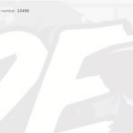
t number:
10496