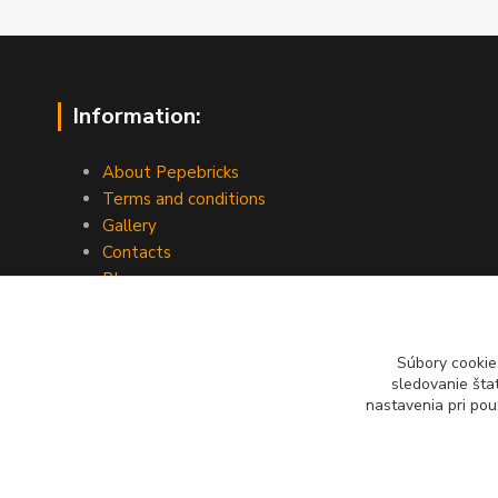
Information:
About Pepebricks
Terms and conditions
Gallery
Contacts
Blog
Súbory cookie
sledovanie šta
nastavenia pri pou