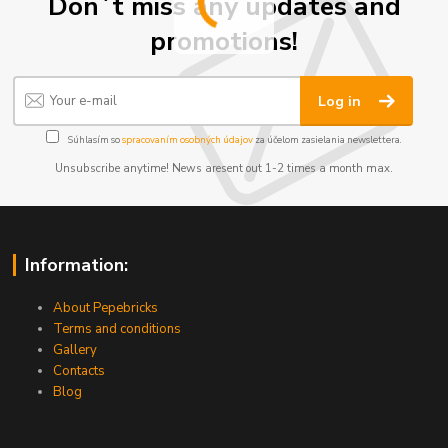
Don´t miss any updates and
promotions!
Log in
Súhlasím so
spracovaním osobných údajov
za účelom zasielania newslettera.
Unsubscribe anytime! News aresent out 1-2 times a month max.
Information:
About Pepebricks
Terms and conditions
Gallery
Contacts
Blog