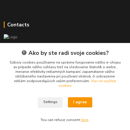
Contacts
PEPE Bricks - custom LEGO prints
🍪 Ako by ste radi svoje cookies?
PEPE
Súbory cookies používame na správne fungovanie nášho e-shopu
+421 915 709 534
av prípade vášho súhlasu tiež na sledovanie štatistík o webe,
meranie efektivity reklamných kampaní, zapamätanie vášho
(Mo-Fri, 9-17 hod.) or Whatsap 24/7
obľúbeného nastavenia pri používaní stránok, či zobrazenie
reklám zodpovedajúcich vašim preferenciám.
Viac na využitie
skifi.space@gmail.com
cookies
I agree
Settings
You can refuse consent
here
.
Vytvorené na
Eshop-rychlo.sk