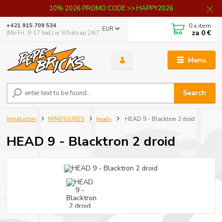
10% 2026 PROMO CODE >> HAPPY2026
0
x item
+421 915 709 534
EUR
za
0 €
(Mo-Fri, 9-17 hod.) or Whatsap 24/7
Menu
Search
Introduction
MINIFIGURES
heads
HEAD 9 - Blacktron 2 droid
HEAD 9 - Blacktron 2 droid