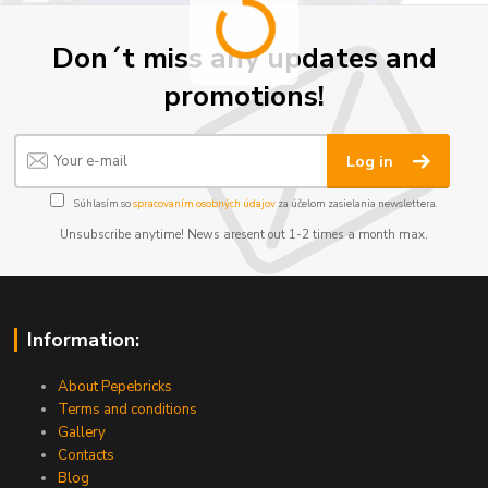
Don´t miss any updates and
promotions!
Log in
Súhlasím so
spracovaním osobných údajov
za účelom zasielania newslettera.
Unsubscribe anytime! News aresent out 1-2 times a month max.
Information:
About Pepebricks
Terms and conditions
Gallery
Contacts
Blog