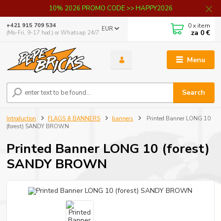
10% 2026 PROMO CODE >> HAPPY2026
0
x item
+421 915 709 534
EUR
za
0 €
(Mo-Fri, 9-17 hod.) or Whatsap 24/7
Menu
Search
Introduction
FLAGS & BANNERS
banners
Printed Banner LONG 10
(forest) SANDY BROWN
Printed Banner LONG 10 (forest)
SANDY BROWN