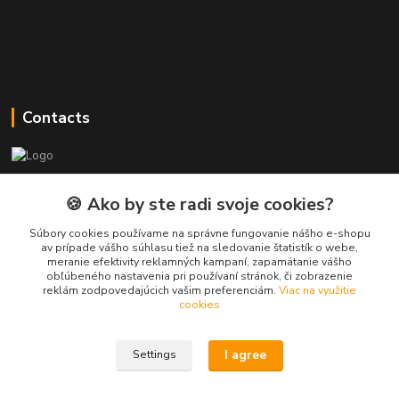
Contacts
PEPE Bricks - custom LEGO prints
🍪 Ako by ste radi svoje cookies?
PEPE
Súbory cookies používame na správne fungovanie nášho e-shopu
+421 915 709 534
av prípade vášho súhlasu tiež na sledovanie štatistík o webe,
meranie efektivity reklamných kampaní, zapamätanie vášho
(Mo-Fri, 9-17 hod.) or Whatsap 24/7
obľúbeného nastavenia pri používaní stránok, či zobrazenie
reklám zodpovedajúcich vašim preferenciám.
Viac na využitie
skifi.space@gmail.com
cookies
I agree
Settings