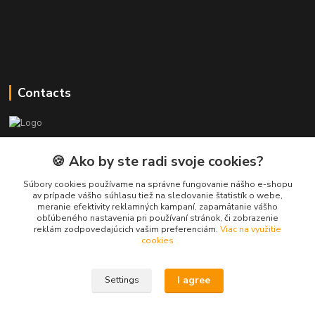
Contacts
PEPE Bricks - custom LEGO prints
🍪 Ako by ste radi svoje cookies?
PEPE
Súbory cookies používame na správne fungovanie nášho e-shopu
+421 915 709 534
av prípade vášho súhlasu tiež na sledovanie štatistík o webe,
meranie efektivity reklamných kampaní, zapamätanie vášho
(Mo-Fri, 9-17 hod.) or Whatsap 24/7
obľúbeného nastavenia pri používaní stránok, či zobrazenie
reklám zodpovedajúcich vašim preferenciám.
Viac na využitie
skifi.space@gmail.com
cookies
I agree
Settings