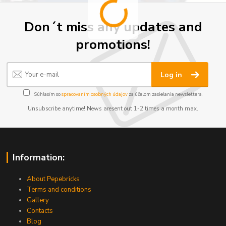
Don´t miss any updates and
promotions!
Log in
Súhlasím so
spracovaním osobných údajov
za účelom zasielania newslettera.
Unsubscribe anytime! News aresent out 1-2 times a month max.
Information:
About Pepebricks
Terms and conditions
Gallery
Contacts
Blog