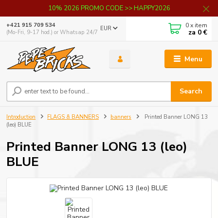
10% 2026 PROMO CODE >> HAPPY2026
0
x item
+421 915 709 534
EUR
za
0 €
(Mo-Fri, 9-17 hod.) or Whatsap 24/7
Menu
Search
Introduction
FLAGS & BANNERS
banners
Printed Banner LONG 13
(leo) BLUE
Printed Banner LONG 13 (leo)
BLUE