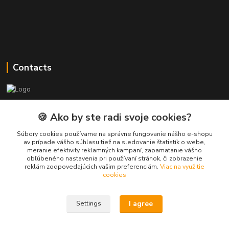
Contacts
PEPE Bricks - custom LEGO prints
🍪 Ako by ste radi svoje cookies?
PEPE
Súbory cookies používame na správne fungovanie nášho e-shopu
+421 915 709 534
av prípade vášho súhlasu tiež na sledovanie štatistík o webe,
meranie efektivity reklamných kampaní, zapamätanie vášho
(Mo-Fri, 9-17 hod.) or Whatsap 24/7
obľúbeného nastavenia pri používaní stránok, či zobrazenie
reklám zodpovedajúcich vašim preferenciám.
Viac na využitie
skifi.space@gmail.com
cookies
I agree
Settings