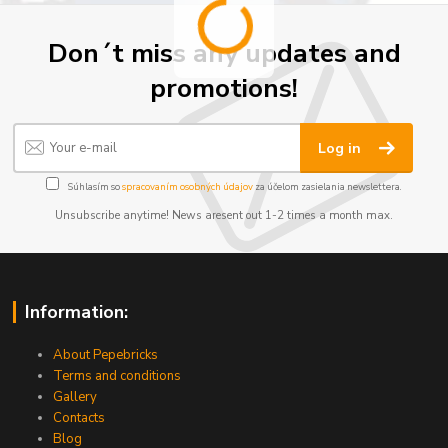
Don´t miss any updates and
promotions!
Log in
Súhlasím so
spracovaním osobných údajov
za účelom zasielania newslettera.
Unsubscribe anytime! News aresent out 1-2 times a month max.
Information:
About Pepebricks
Terms and conditions
Gallery
Contacts
Blog