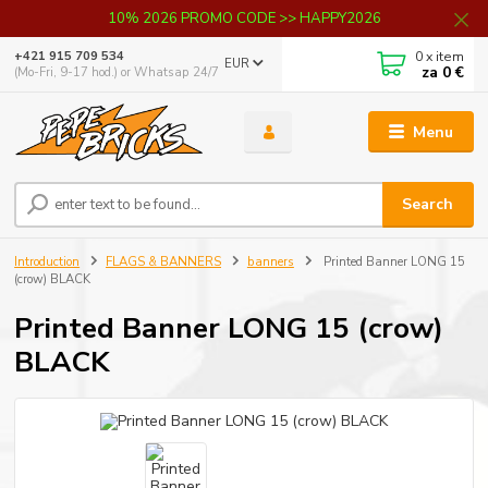
10% 2026 PROMO CODE >> HAPPY2026
0
x item
+421 915 709 534
EUR
za
0 €
(Mo-Fri, 9-17 hod.) or Whatsap 24/7
Menu
Search
Introduction
FLAGS & BANNERS
banners
Printed Banner LONG 15
(crow) BLACK
Printed Banner LONG 15 (crow)
BLACK