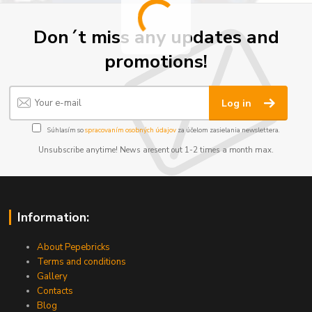
Don´t miss any updates and
promotions!
Log in
Súhlasím so
spracovaním osobných údajov
za účelom zasielania newslettera.
Unsubscribe anytime! News aresent out 1-2 times a month max.
Information:
About Pepebricks
Terms and conditions
Gallery
Contacts
Blog