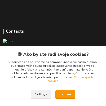
Contacts
PEPE Bricks - custom LEGO prints
🍪 Ako by ste radi svoje cookies?
PEPE
Súbory cookies používame na správne fungovanie nášho e-shopu
+421 915 709 534
av prípade vášho súhlasu tiež na sledovanie štatistík o webe,
meranie efektivity reklamných kampaní, zapamätanie vášho
(Mo-Fri, 9-17 hod.) or Whatsap 24/7
obľúbeného nastavenia pri používaní stránok, či zobrazenie
reklám zodpovedajúcich vašim preferenciám.
Viac na využitie
skifi.space@gmail.com
cookies
I agree
Settings