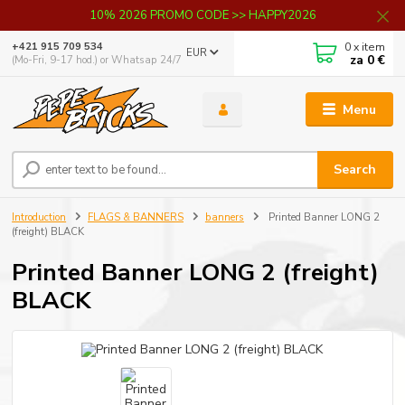
10% 2026 PROMO CODE >> HAPPY2026
0
x item
+421 915 709 534
EUR
za
0 €
(Mo-Fri, 9-17 hod.) or Whatsap 24/7
Menu
Search
Introduction
FLAGS & BANNERS
banners
Printed Banner LONG 2
(freight) BLACK
Printed Banner LONG 2 (freight)
BLACK