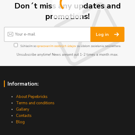
Don´t miss any updates and
promotions!
Log in
Súhlasím so
spracovaním osobných údajov
za účelom zasielania newslettera.
Unsubscribe anytime! News aresent out 1-2 times a month max.
Information:
About Pepebricks
Terms and conditions
Gallery
Contacts
Blog