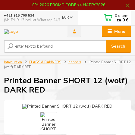
10% 2026 PROMO CODE >> HAPPY2026
0
x item
+421 915 709 534
EUR
za
0 €
(Mo-Fri, 9-17 hod.) or Whatsap 24/7
Menu
Search
Introduction
FLAGS & BANNERS
banners
Printed Banner SHORT 12
(wolf) DARK RED
Printed Banner SHORT 12 (wolf)
DARK RED