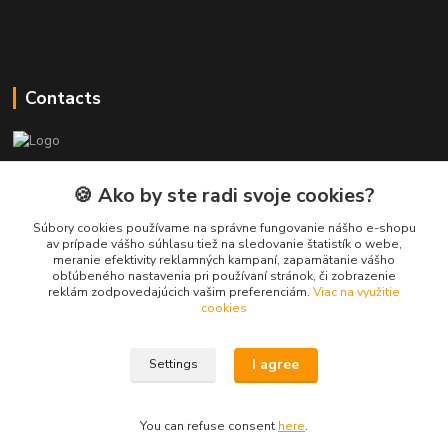
Contacts
PEPE Bricks - custom LEGO prints
🍪 Ako by ste radi svoje cookies?
PEPE
Súbory cookies používame na správne fungovanie nášho e-shopu
+421 915 709 534
av prípade vášho súhlasu tiež na sledovanie štatistík o webe,
meranie efektivity reklamných kampaní, zapamätanie vášho
(Mo-Fri, 9-17 hod.) or Whatsap 24/7
obľúbeného nastavenia pri používaní stránok, či zobrazenie
reklám zodpovedajúcich vašim preferenciám.
Viac na využitie
skifi.space@gmail.com
cookies
I agree
Settings
You can refuse consent
here
.
Vytvorené na
Eshop-rychlo.sk