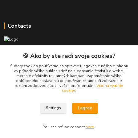
Contacts
PEPE Bricks - custom LEGO prints
🍪 Ako by ste radi svoje cookies?
PEPE
Súbory cookies používame na správne fungovanie nášho e-shopu
+421 915 709 534
av prípade vášho súhlasu tiež na sledovanie štatistík o webe,
meranie efektivity reklamných kampaní, zapamätanie vášho
(Mo-Fri, 9-17 hod.) or Whatsap 24/7
obľúbeného nastavenia pri používaní stránok, či zobrazenie
reklám zodpovedajúcich vašim preferenciám.
Viac na využitie
skifi.space@gmail.com
cookies
I agree
Settings
You can refuse consent
here
.
Vytvorené na
Eshop-rychlo.sk