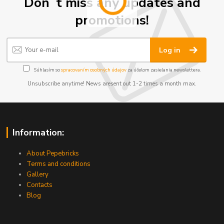
Don´t miss any updates and
promotions!
Log in
Súhlasím so
spracovaním osobných údajov
za účelom zasielania newslettera.
Unsubscribe anytime! News aresent out 1-2 times a month max.
Information:
About Pepebricks
Terms and conditions
Gallery
Contacts
Blog