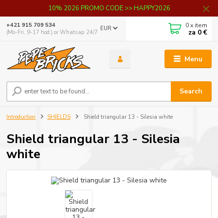
10% 2026 PROMO CODE >> HAPPY2026
0
x item
+421 915 709 534
EUR
za
0 €
(Mo-Fri, 9-17 hod.) or Whatsap 24/7
Menu
Search
Introduction
SHIELDS
Shield triangular 13 - Silesia white
Shield triangular 13 - Silesia
white